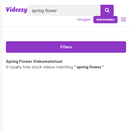
lose
Inloggen
Aanmelden
Filters
Spring Flower Videomateriaal
0 royalty free stock videos matching
spring flower