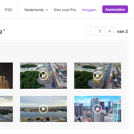
Aanmelden
PSD
Nederlands
Kies voor Pro
Inloggen
rg
van 2
1