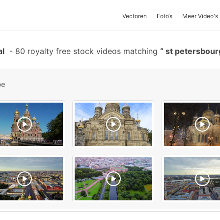
Vectoren
Foto‘s
Meer Video's
al
-
80 royalty free stock videos matching
st petersbou
be