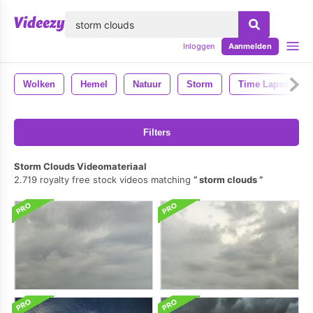
lose
Inloggen
Aanmelden
Wolken
Hemel
Natuur
Storm
Time Lapse
Filters
Storm Clouds Videomateriaal
2.719 royalty free stock videos matching
storm clouds