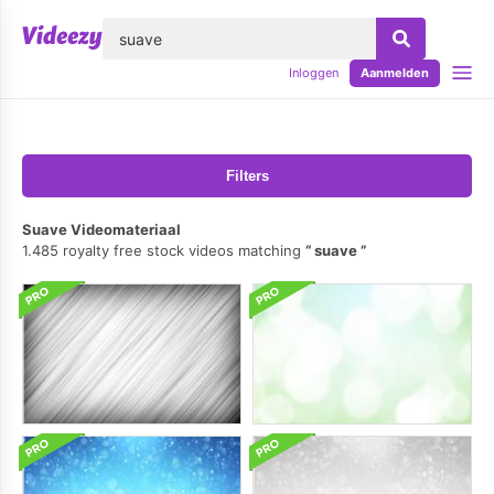
lose
Inloggen
Aanmelden
Filters
Suave Videomateriaal
1.485 royalty free stock videos matching
suave