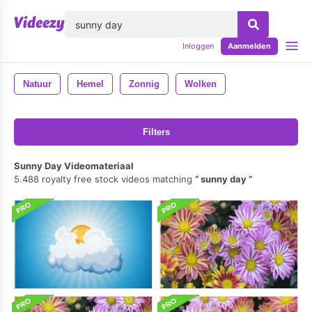
lose
Inloggen
Aanmelden
Natuur
Hemel
Zonnig
Wolken
Filters
Sunny Day Videomateriaal
5.488 royalty free stock videos matching
sunny day