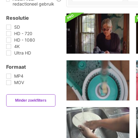
redactioneel gebruik
Resolutie
SD
HD - 720
HD - 1080
4K
Ultra HD
Formaat
MP4
MOV
Minder zoekfilters