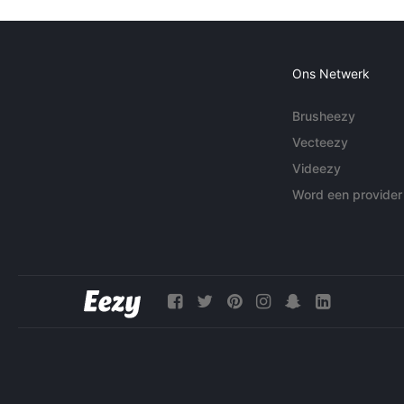
Ons Netwerk
Brusheezy
Vecteezy
Videezy
Word een provider