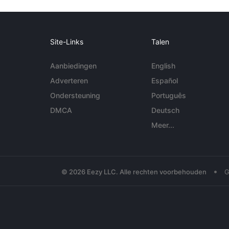
Site-Links
Talen
Aanbiedingen
English
Adverteren
Español
Ondersteuning
Português
DMCA
Deutsch
Meer...
•
© 2026 Eezy LLC. Alle rechten voorbehouden
G