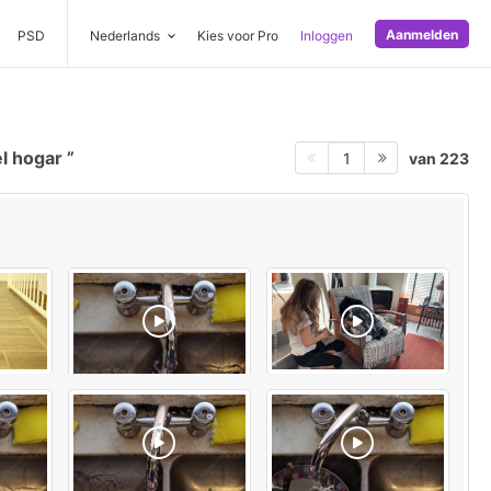
Aanmelden
PSD
Nederlands
Kies voor Pro
Inloggen
el hogar
van 223
1