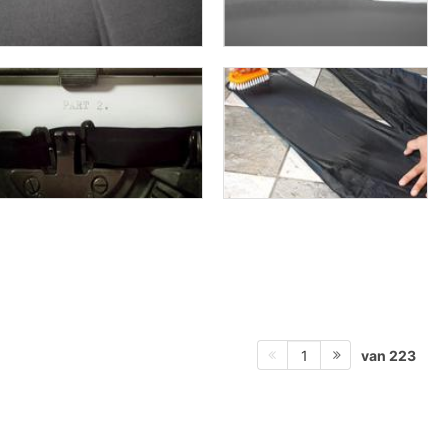
van 223
1