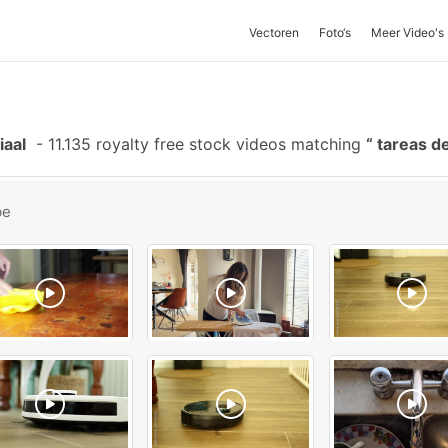
Vectoren
Foto‘s
Meer Video's
iaal
-
11.135 royalty free stock videos matching
tareas d
be