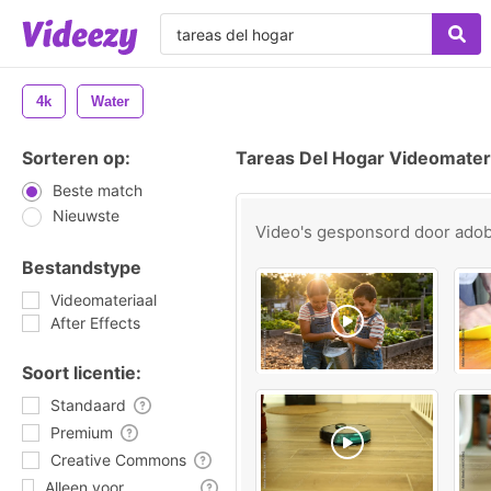
4k
Water
Sorteren op:
Tareas Del Hogar Videomater
Beste match
Nieuwste
Video's gesponsord door
ado
Bestandstype
Videomateriaal
After Effects
Soort licentie:
Standaard
Premium
Creative Commons
Alleen voor