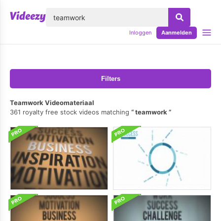
lose
Inloggen
Aanmelden
Filters
Teamwork Videomateriaal
361 royalty free stock videos matching
teamwork