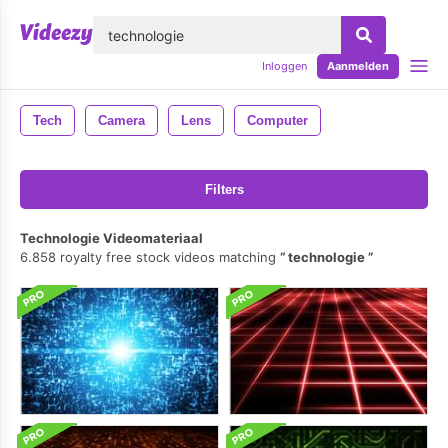
lose
Inloggen
Aanmelden
Tech
Camera
Lens
Computer
Filters
Technologie Videomateriaal
6.858 royalty free stock videos matching
technologie