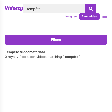
lose
Inloggen
Aanmelden
Filters
Tempête Videomateriaal
0 royalty free stock videos matching
tempête