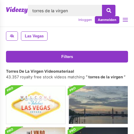
lose
Inloggen
Aanmelden
4k
Las Vegas
Filters
Torres De La Virgen Videomateriaal
43.357 royalty free stock videos matching
torres de la virgen