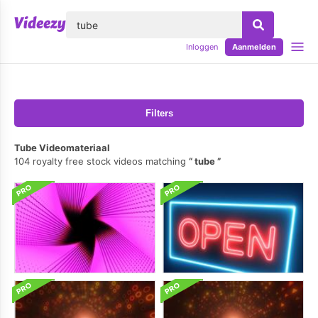
lose
Inloggen
Aanmelden
Filters
Tube Videomateriaal
104 royalty free stock videos matching
tube