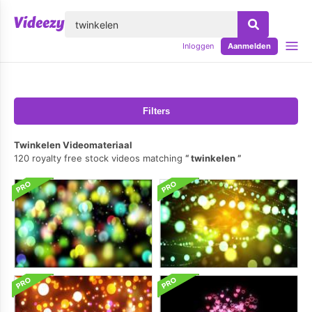
lose
Inloggen
Aanmelden
Filters
Twinkelen Videomateriaal
120 royalty free stock videos matching
twinkelen