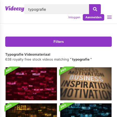
lose
Inloggen
Aanmelden
Filters
Typografie Videomateriaal
638 royalty free stock videos matching
typografie