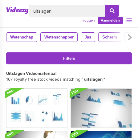
lose
Inloggen
Aanmelden
Wetenschap
Wetenschapper
Jas
Scherm
Labo
Filters
Uitslagen Videomateriaal
167 royalty free stock videos matching
uitslagen