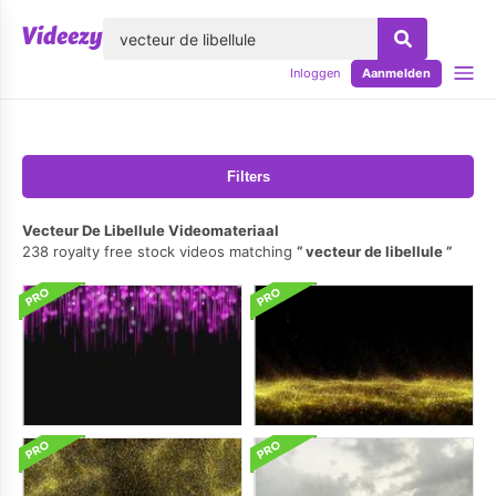
lose
Inloggen
Aanmelden
Filters
Vecteur De Libellule Videomateriaal
238 royalty free stock videos matching
vecteur de libellule