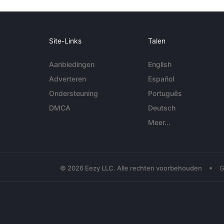
Site-Links
Talen
Aanbiedingen
English
Adverteren
Español
Ondersteuning
Português
DMCA
Deutsch
Meer...
•
© 2026 Eezy LLC. Alle rechten voorbehouden
G