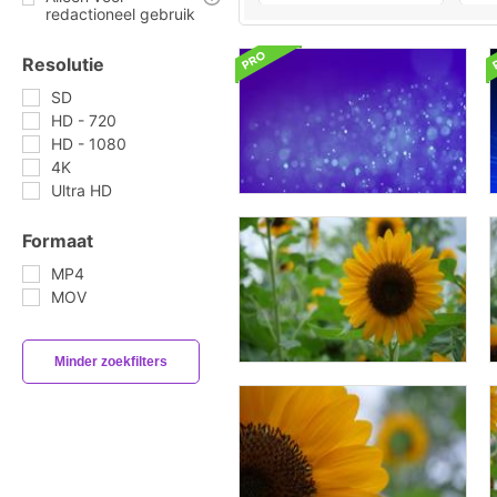
redactioneel gebruik
Resolutie
SD
HD - 720
HD - 1080
4K
Ultra HD
Formaat
MP4
MOV
Minder zoekfilters