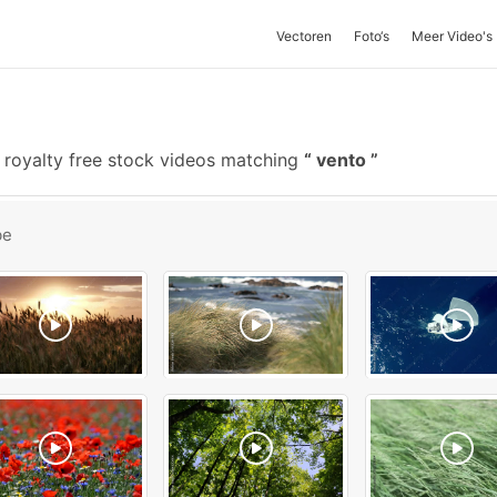
Vectoren
Foto‘s
Meer Video's
 royalty free stock videos matching
vento
be