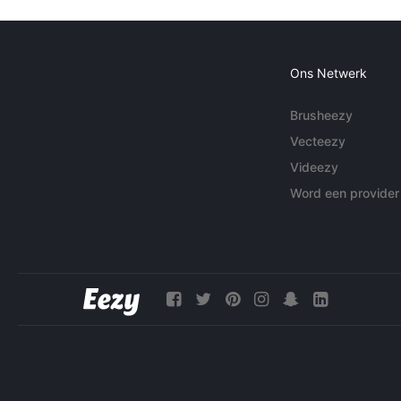
Ons Netwerk
Brusheezy
Vecteezy
Videezy
Word een provider