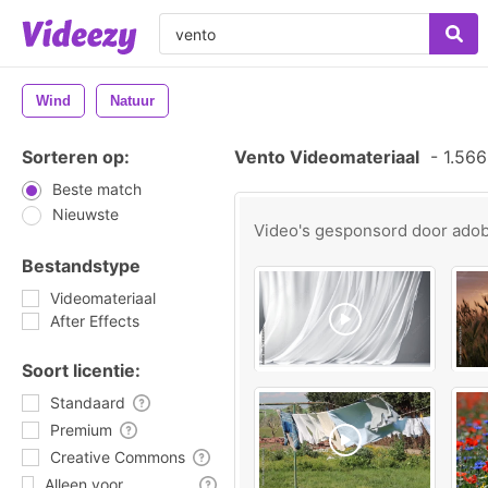
Wind
Natuur
Sorteren op:
Vento Videomateriaal
-
1.566
Beste match
Nieuwste
Video's gesponsord door
ado
Bestandstype
Videomateriaal
After Effects
Soort licentie:
Standaard
Premium
Creative Commons
Alleen voor