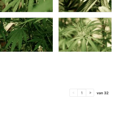
van 32
1