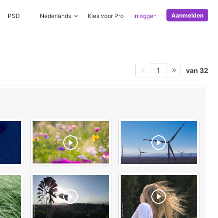
Aanmelden
PSD
Nederlands
Kies voor Pro
Inloggen
van 32
1