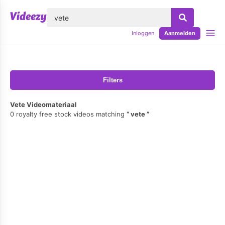
lose
Inloggen
Aanmelden
Filters
Vete Videomateriaal
0 royalty free stock videos matching
vete