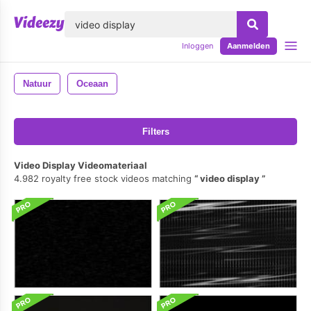
lose
Inloggen
Aanmelden
Natuur
Oceaan
Filters
Video Display Videomateriaal
4.982 royalty free stock videos matching
video display