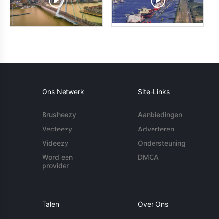
Ons Netwerk
Site-Links
Brusheezy
Aanbiedingen
Vecteezy
Adverteren
Videezy
Ondersteuning
Word een
DMCA
provider
Talen
Over Ons