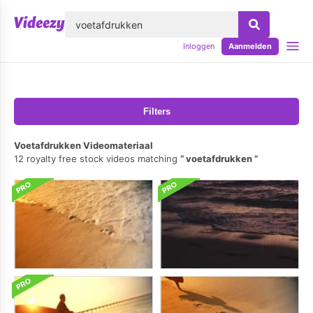
lose
Inloggen
Aanmelden
Filters
Voetafdrukken Videomateriaal
12 royalty free stock videos matching
voetafdrukken