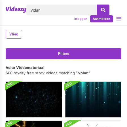
lose
Inloggen
Aanmelden
Vlieg
Filters
Volar Videomateriaal
600 royalty free stock videos matching
volar