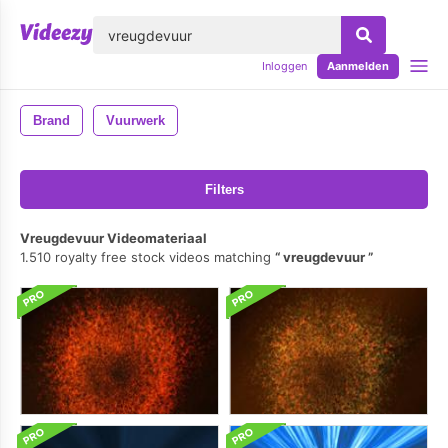
lose
Inloggen
Aanmelden
Brand
Vuurwerk
Filters
Vreugdevuur Videomateriaal
1.510 royalty free stock videos matching
vreugdevuur