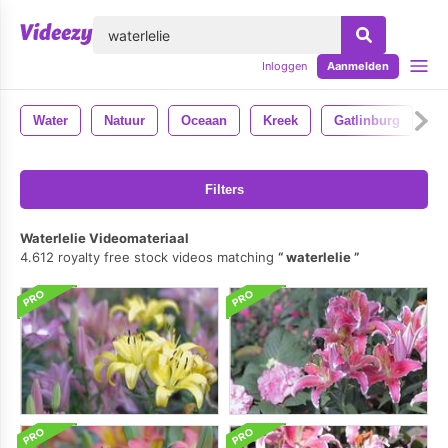
lose
Inloggen
Aanmelden
Water
Natuur
Oceaan
Kreek
Gatlinburg
Filters
Waterlelie Videomateriaal
4.612 royalty free stock videos matching
waterlelie