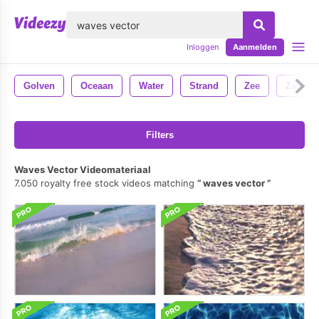
lose
Inloggen
Aanmelden
Golven
Oceaan
Water
Strand
Zee
Zand
Filters
Waves Vector Videomateriaal
7.050 royalty free stock videos matching
waves vector