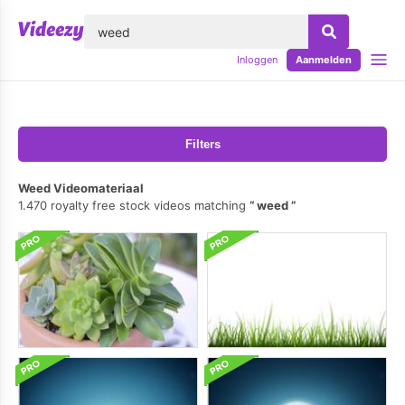
lose
Inloggen
Aanmelden
Filters
Weed Videomateriaal
1.470 royalty free stock videos matching
weed