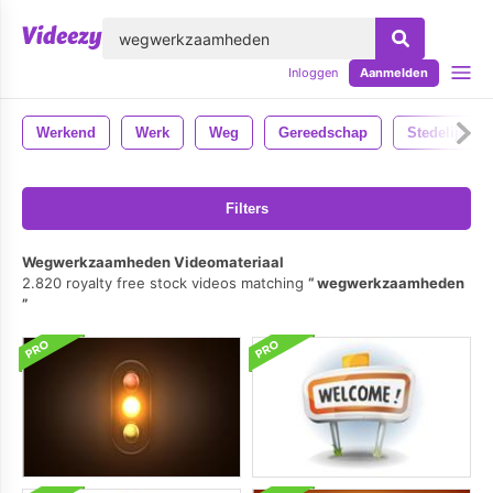
lose
Inloggen
Aanmelden
Werkend
Werk
Weg
Gereedschap
Stedelijk
Filters
Wegwerkzaamheden Videomateriaal
2.820 royalty free stock videos matching
wegwerkzaamheden