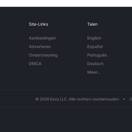
Site-Links
Talen
Aanbiedingen
English
Adverteren
Español
Ondersteuning
Português
DMCA
Deutsch
Meer...
•
© 2026 Eezy LLC. Alle rechten voorbehouden
G