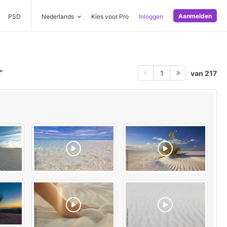
Aanmelden
PSD
Nederlands
Kies voor Pro
Inloggen
van 217
1