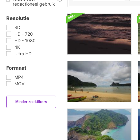
redactioneel gebruik
Resolutie
SD
HD - 720
HD - 1080
4K
Ultra HD
Formaat
MP4
MOV
Minder zoekfilters