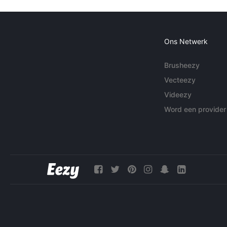
Ons Netwerk
Brusheezy
Vecteezy
Videezy
Word een provider