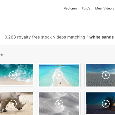
Vectoren
Foto‘s
Meer Video's
-
10.263 royalty free stock videos matching
white sands
be