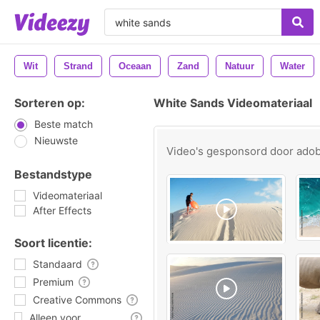
Wit
Strand
Oceaan
Zand
Natuur
Water
Sorteren op:
White Sands Videomateriaal
Beste match
Nieuwste
Video's gesponsord door
ado
Bestandstype
Videomateriaal
After Effects
Soort licentie:
Standaard
Premium
Creative Commons
Alleen voor