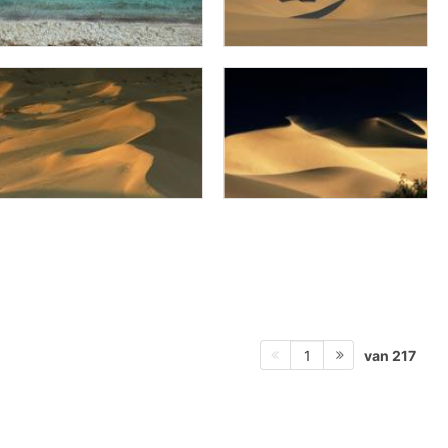
van 217
1