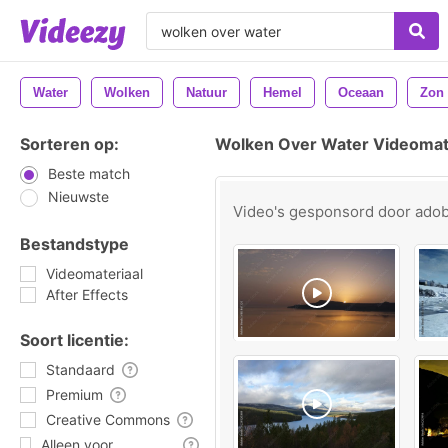
Water
Wolken
Natuur
Hemel
Oceaan
Zon
Sorteren op:
Wolken Over Water Videomat
Beste match
Nieuwste
Video's gesponsord door
ado
Bestandstype
Videomateriaal
After Effects
Soort licentie:
Standaard
Premium
Creative Commons
Alleen voor