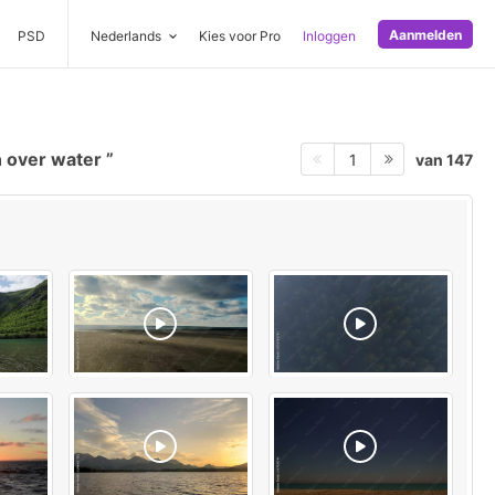
Aanmelden
PSD
Nederlands
Kies voor Pro
Inloggen
 over water
van 147
1