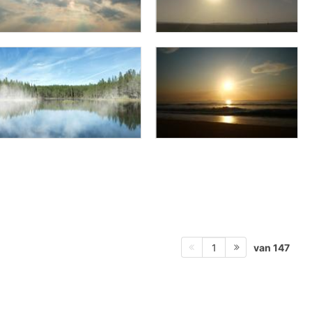
van 147
1