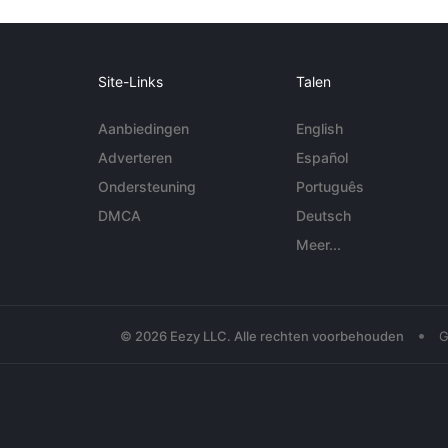
Site-Links
Talen
Aanbiedingen
English
Adverteren
Español
Ondersteuning
Português
DMCA
Deutsch
Meer...
•
© 2026 Eezy LLC. Alle rechten voorbehouden
G