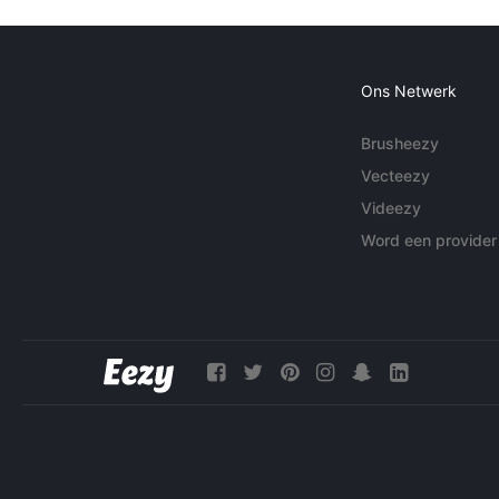
Ons Netwerk
Brusheezy
Vecteezy
Videezy
Word een provider