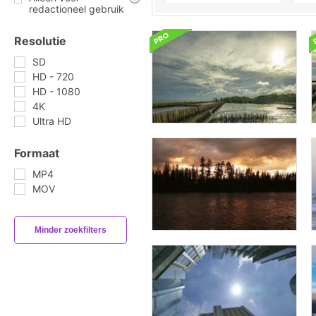
redactioneel gebruik
Resolutie
SD
HD - 720
HD - 1080
4K
Ultra HD
Formaat
MP4
MOV
Minder zoekfilters