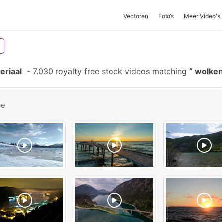
Vectoren
Foto‘s
Meer Video's
eriaal
-
7.030 royalty free stock videos matching
wolken
be