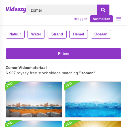
lose
Inloggen
Aanmelden
Natuur
Water
Strand
Hemel
Oceaan
Filters
Zomer Videomateriaal
6.997 royalty free stock videos matching
zomer