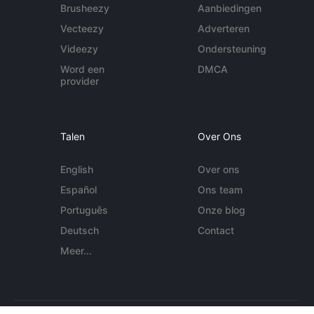
Brusheezy
Aanbiedingen
Vecteezy
Adverteren
Videezy
Ondersteuning
Word een
DMCA
provider
Talen
Over Ons
English
Over ons
Español
Ons team
Português
Onze blog
Deutsch
Contact
Meer...