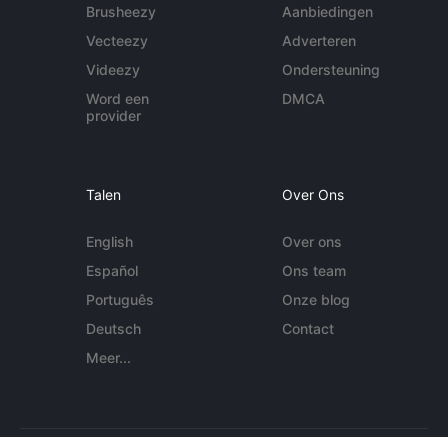
Brusheezy
Aanbiedingen
Vecteezy
Adverteren
Videezy
Ondersteuning
Word een
DMCA
provider
Talen
Over Ons
English
Over ons
Español
Ons team
Português
Onze blog
Deutsch
Contact
Meer...