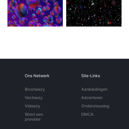
Ons Netwerk
Site-Links
Brusheezy
Aanbiedingen
Vecteezy
Adverteren
Videezy
Ondersteuning
Word een
DMCA
provider