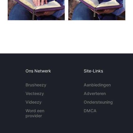
Ons Netwerk
Site-Links
Brusheezy
Aanbiedingen
Vecteezy
Adverteren
Videezy
Ondersteuning
Word een
DMCA
provider