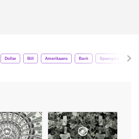
Dollar
Bill
Amerikaans
Bank
Spaargeld
Beta