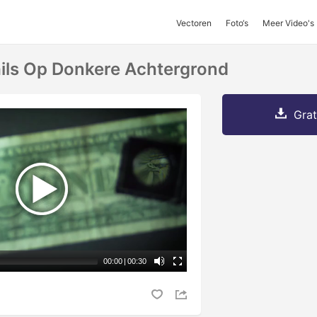
Vectoren
Foto‘s
Meer Video's
tails Op Donkere Achtergrond
Grat
00:00
|
00:30