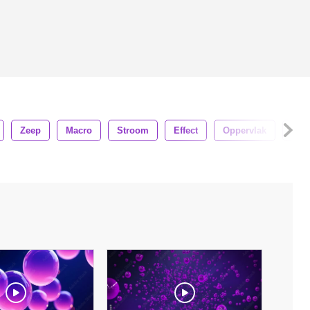
Zeep
Macro
Stroom
Effect
Oppervlak
Nat