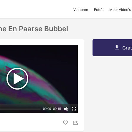
Vectoren
Foto‘s
Meer Video's
e En Paarse Bubbel
Grat
00:00
|
00:15