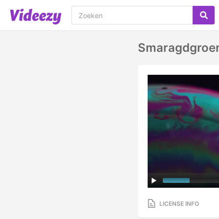
Smaragdgroen
LICENSE INFO