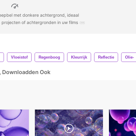
zeepbel met donkere achtergrond, ideaal
 projecten of achtergronden in uw films
Vloeistof
Regenboog
Kleurrijk
Reflectie
Olie-
d, Downloadden Ook