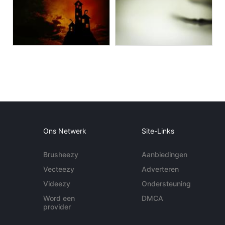
Ons Netwerk
Site-Links
Brusheezy
Aanbiedingen
Vecteezy
Adverteren
Videezy
Ondersteuning
Word een
DMCA
provider