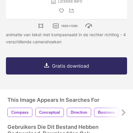
LICENSE INFO
1920x1080
animatie van tekst met kompasnaald in de rechter richting - 4
verschillende camerahoeken
Gratis download
This Image Appears In Searches For
Compass
Conceptual
Direction
Business
Con
Gebruikers Die Dit Bestand Hebben