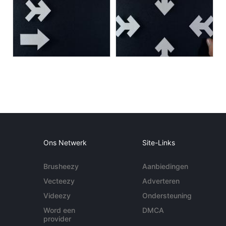
Ons Netwerk
Site-Links
Brusheezy
Aanbiedingen
Vecteezy
Adverteren
Videezy
Ondersteuning
Word een
DMCA
provider