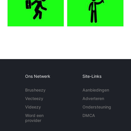
Ons Netwerk
Site-Links
Brusheezy
Aanbiedingen
Vecteezy
Adverteren
Videezy
Ondersteuning
Word een
DMCA
provider