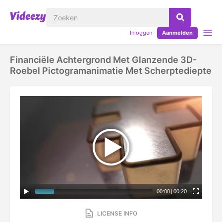
Inloggen
Aanmelden
Financiële Achtergrond Met Glanzende 3D-
Roebel Pictogramanimatie Met Scherptediepte
00:00
|
00:20
LICENSE INFO