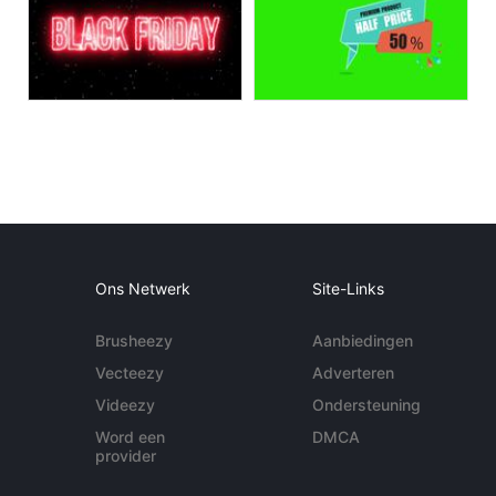
Ons Netwerk
Site-Links
Brusheezy
Aanbiedingen
Vecteezy
Adverteren
Videezy
Ondersteuning
Word een
DMCA
provider