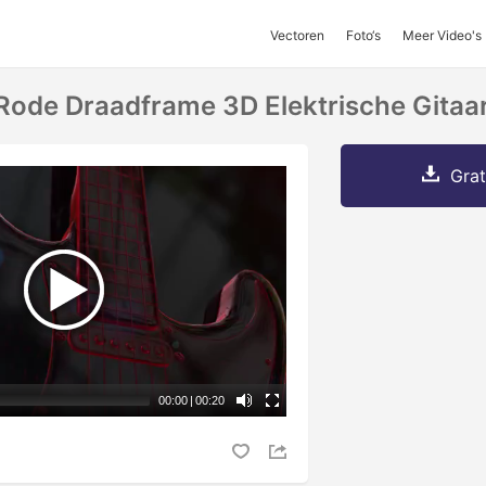
Vectoren
Foto‘s
Meer Video's
Rode Draadframe 3D Elektrische Gitaa
Grat
00:00
|
00:20