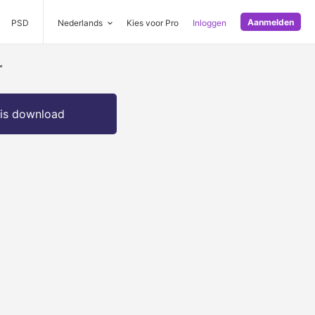
Aanmelden
PSD
Nederlands
Kies voor Pro
Inloggen
r
is download