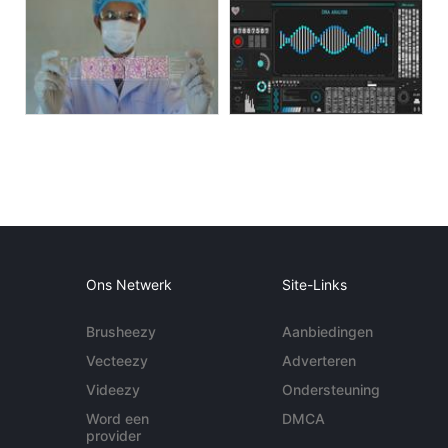
Ons Netwerk
Site-Links
Brusheezy
Aanbiedingen
Vecteezy
Adverteren
Videezy
Ondersteuning
Word een
DMCA
provider