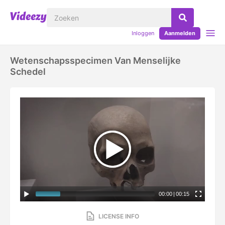
Inloggen
Aanmelden
Wetenschapsspecimen Van Menselijke
Schedel
00:00
|
00:15
LICENSE INFO