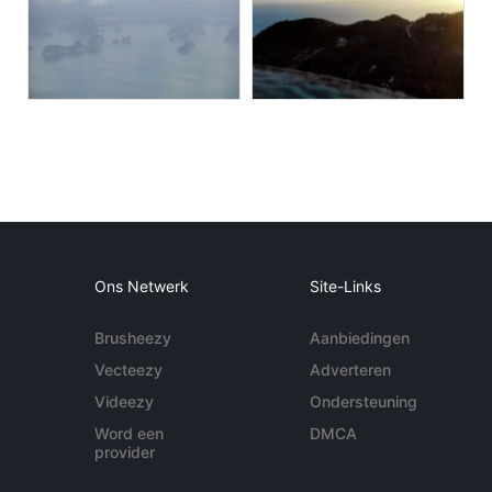
Ons Netwerk
Site-Links
Brusheezy
Aanbiedingen
Vecteezy
Adverteren
Videezy
Ondersteuning
Word een
DMCA
provider