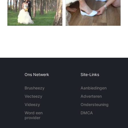
Ons Netwerk
Site-Links
Brusheezy
Aanbiedingen
Vecteezy
Adverteren
Videezy
Ondersteuning
Word een
DMCA
provider