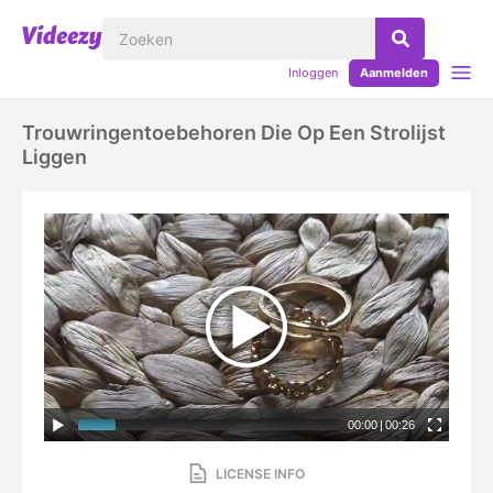
Inloggen
Aanmelden
Trouwringentoebehoren Die Op Een Strolijst
Liggen
00:00
|
00:26
LICENSE INFO