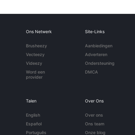
Ons Netwerk
Site-Links
Brusheezy
Aanbiedingen
Vecteezy
Adverteren
Videezy
Ondersteuning
Word een
DMCA
provider
Talen
Over Ons
English
Over ons
Español
Ons team
Português
Onze blog