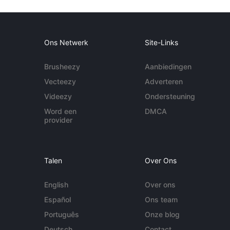
Ons Netwerk
Site-Links
Brusheezy
Aanbiedingen
Vecteezy
Adverteren
Videezy
Ondersteuning
Word een
DMCA
provider
Talen
Over Ons
English
Over ons
Español
Ons team
Português
Onze blog
Deutsch
Contact