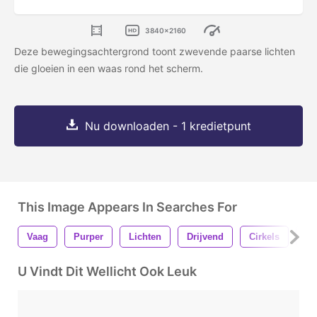
3840x2160
Deze bewegingsachtergrond toont zwevende paarse lichten
die gloeien in een waas rond het scherm.
Nu downloaden - 1 kredietpunt
This Image Appears In Searches For
Vaag
Purper
Lichten
Drijvend
Cirkels
Vo
U Vindt Dit Wellicht Ook Leuk