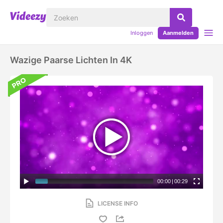
Inloggen
Aanmelden
Wazige Paarse Lichten In 4K
00:00
|
00:29
LICENSE INFO