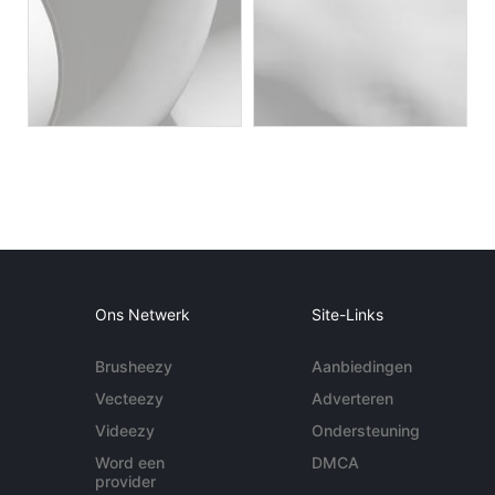
Ons Netwerk
Site-Links
Brusheezy
Aanbiedingen
Vecteezy
Adverteren
Videezy
Ondersteuning
Word een
DMCA
provider