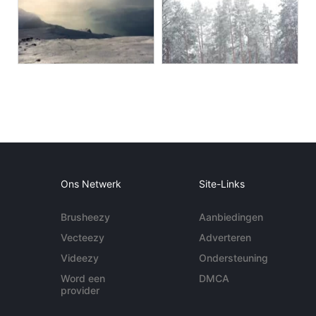
Ons Netwerk
Site-Links
Brusheezy
Aanbiedingen
Vecteezy
Adverteren
Videezy
Ondersteuning
Word een
DMCA
provider