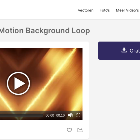
Vectoren
Foto‘s
Meer Video's
 Motion Background Loop
Grat
00:00
|
00:10