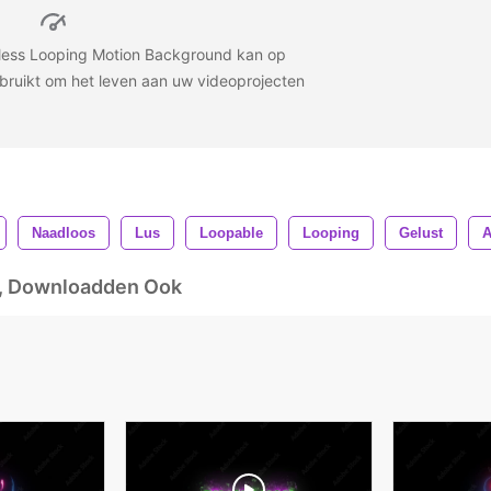
less Looping Motion Background kan op
bruikt om het leven aan uw videoprojecten
Naadloos
Lus
Loopable
Looping
Gelust
A
d, Downloadden Ook