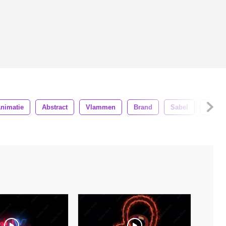
nimatie
Abstract
Vlammen
Brand
Sabel
Elektr