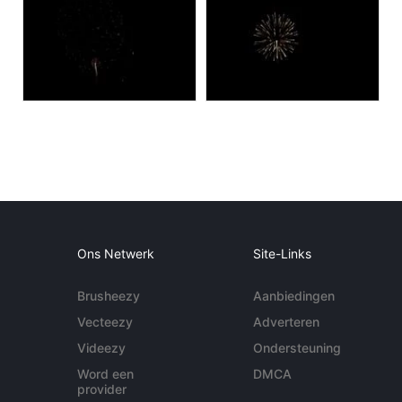
Ons Netwerk
Site-Links
Brusheezy
Aanbiedingen
Vecteezy
Adverteren
Videezy
Ondersteuning
Word een
DMCA
provider