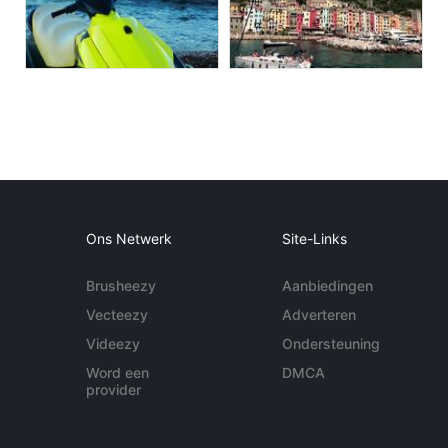
Ons Netwerk
Site-Links
Brusheezy
Aanbiedingen
Vecteezy
Adverteren
Videezy
Ondersteuning
Word een
DMCA
provider