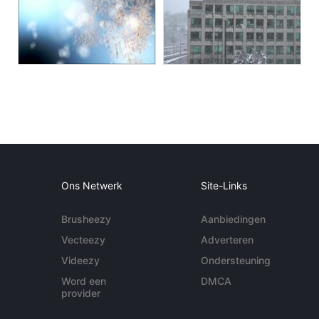
Ons Netwerk
Site-Links
Brusheezy
Aanbiedingen
Vecteezy
Adverteren
Videezy
Ondersteuning
Word een
DMCA
provider